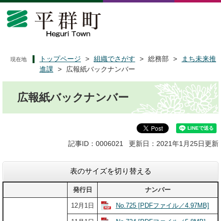
ペ
メ
ー
ニ
ジ
ュ
の
ー
先
を
頭
飛
トップページ
>
組織でさがす
>
総務部
>
まち未来推
現在地
で
ば
進課
>
広報紙バックナンバー
す
し
本
。
て
広報紙バックナンバー
文
本
文
へ
記事ID：0006021
更新日：2021年1月25日更新
表のサイズを切り替える
発行日
ナンバー
No.725 [PDFファイル／4.97MB]
12月1日