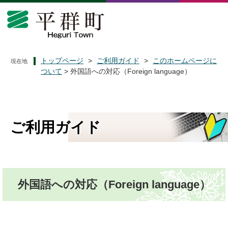
ペ
メ
ー
ニ
ジ
ュ
の
ー
先
を
頭
飛
トップページ
>
ご利用ガイド
>
このホームページに
現在地
で
ば
ついて
>
外国語への対応（Foreign language）
す
し
。
て
本
文
へ
ご利用ガイド
本
外国語への対応（Foreign language）
文