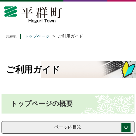
ペ
メ
ー
ニ
ジ
ュ
の
ー
先
を
頭
飛
トップページ
>
ご利用ガイド
現在地
で
ば
す
し
。
て
本
文
ご利用ガイド
へ
本
トップページの概要
文
ページ内目次