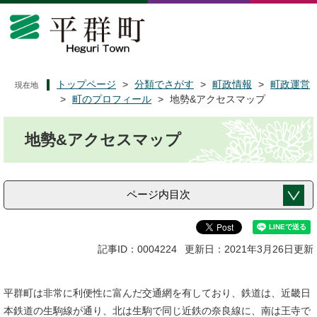
ペ
メ
ー
ニ
ジ
ュ
の
ー
先
を
頭
飛
トップページ
>
分類でさがす
>
町政情報
>
町政運営
現在地
で
ば
>
町のプロフィール
>
地勢&アクセスマップ
す
し
本
。
て
地勢&アクセスマップ
文
本
文
へ
ページ内目次
記事ID：0004224
更新日：2021年3月26日更新
平群町は非常に利便性に富んだ交通網を有しており、鉄道は、近畿日
本鉄道の生駒線が通り、北は生駒で同じ近鉄の奈良線に、南は王寺で