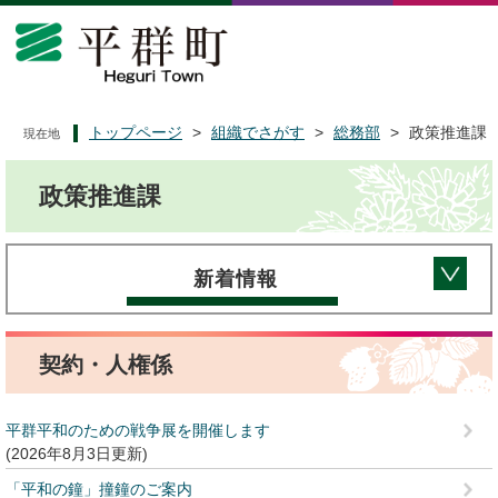
ペ
メ
ー
ニ
ジ
ュ
の
ー
先
を
頭
飛
トップページ
>
組織でさがす
>
総務部
>
政策推進課
現在地
で
ば
本
す
し
政策推進課
文
。
て
本
文
へ
新着情報
契約・人権係
平群平和のための戦争展を開催します
2026年8月3日更新
「平和の鐘」撞鐘のご案内