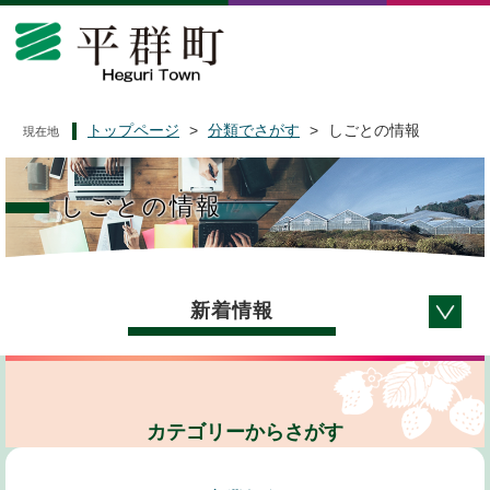
ペ
メ
ー
ニ
ジ
ュ
の
ー
先
を
頭
飛
トップページ
>
分類でさがす
>
しごとの情報
現在地
で
ば
本
す
し
文
。
て
しごとの情報
本
文
へ
新着情報
カテゴリーからさがす