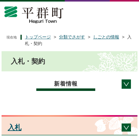
ペ
メ
ー
ニ
ジ
ュ
の
ー
先
を
頭
飛
トップページ
>
分類でさがす
>
しごとの情報
>
入
現在地
で
ば
札・契約
す
し
本
。
て
入札・契約
文
本
文
へ
新着情報
入札