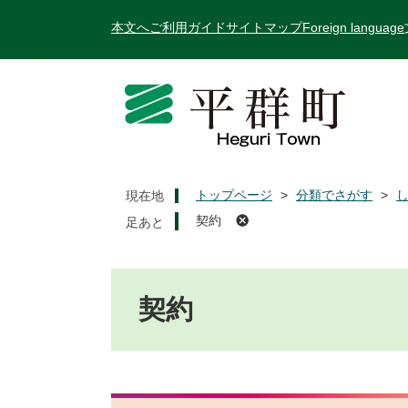
ペ
メ
本文へ
ご利用ガイド
サイトマップ
Foreign language
ー
ニ
ジ
ュ
の
ー
先
を
頭
飛
で
ば
す
し
。
て
トップページ
>
分類でさがす
>
現在地
本
契約
文
へ
本
文
契約