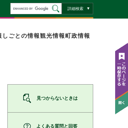
キ
詳細検索
ー
ワ
ー
ド
検
索
報
しごとの情報
観光情報
町政情報
見つからないときは
よくある質問と回答