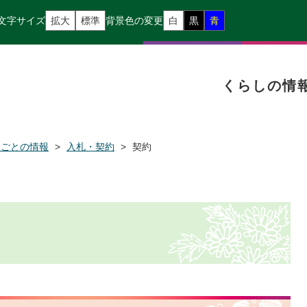
文字サイズ
拡大
標準
背景色の変更
白
黒
青
くらしの情
しごとの情報
>
入札・契約
>
契約