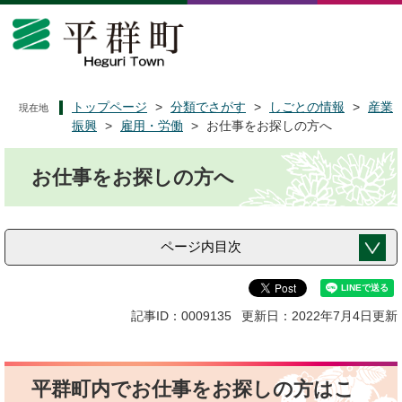
ペ
メ
ー
ニ
ジ
ュ
の
ー
先
を
頭
飛
トップページ
>
分類でさがす
>
しごとの情報
>
産業
現在地
で
ば
振興
>
雇用・労働
>
お仕事をお探しの方へ
す
し
本
。
て
お仕事をお探しの方へ
文
本
文
へ
ページ内目次
記事ID：0009135
更新日：2022年7月4日更新
平群町内でお仕事をお探しの方はこ