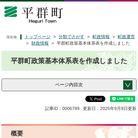
ペ
メ
ー
ニ
ジ
ュ
の
ー
先
を
頭
飛
トップページ
>
分類でさがす
>
町政情報
>
町政運営
現在地
で
ば
>
財政情報
>
平群町政策基本体系表を作成しました
す
し
本
。
て
平群町政策基本体系表を作成しました
文
本
文
へ
ページ内目次
記事ID：0006789
更新日：2025年9月9日更新
概要