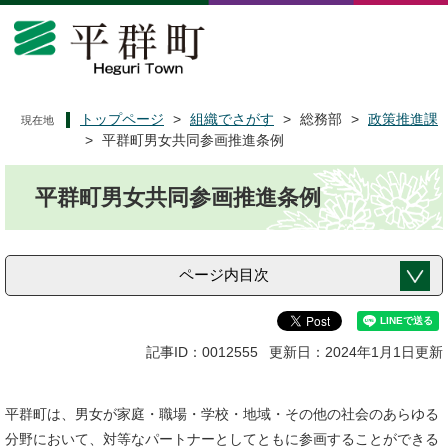
ペ
メ
ー
ニ
ジ
ュ
の
ー
先
を
頭
飛
トップページ
>
組織でさがす
>
総務部
>
政策推進課
現在地
で
ば
>
平群町男女共同参画推進条例
す
し
本
。
て
平群町男女共同参画推進条例
文
本
文
へ
ページ内目次
記事ID：0012555
更新日：2024年1月1日更新
平群町は、男女が家庭・職場・学校・地域・その他の社会のあらゆる
分野において、対等なパートナーとしてともに参画することができる