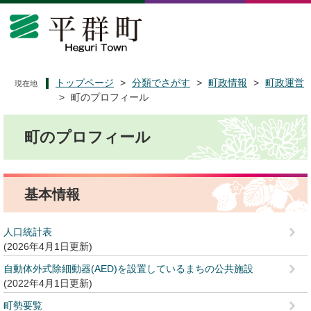
ペ
メ
ー
ニ
ジ
ュ
の
ー
先
を
頭
飛
トップページ
>
分類でさがす
>
町政情報
>
町政運営
現在地
で
ば
>
町のプロフィール
す
し
本
。
て
町のプロフィール
文
本
文
へ
基本情報
人口統計表
2026年4月1日更新
自動体外式除細動器(AED)を設置しているまちの公共施設
2022年4月1日更新
町勢要覧