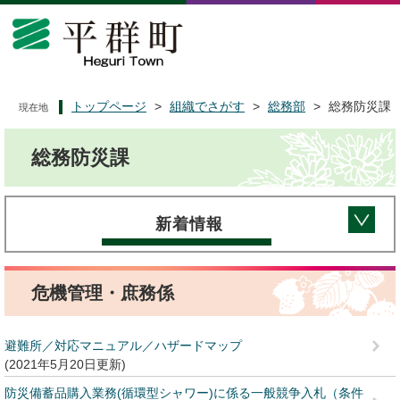
ペ
メ
ー
ニ
ジ
ュ
の
ー
先
を
頭
飛
トップページ
>
組織でさがす
>
総務部
>
総務防災課
現在地
で
ば
本
す
し
総務防災課
文
。
て
本
文
へ
新着情報
危機管理・庶務係
避難所／対応マニュアル／ハザードマップ
2021年5月20日更新
防災備蓄品購入業務(循環型シャワー)に係る一般競争入札（条件