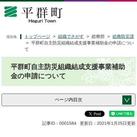
ペ
メ
ー
ニ
ジ
ュ
の
ー
先
を
頭
飛
トップページ
>
組織でさがす
>
総務部
>
総務防災課
現在地
で
ば
>
平群町自主防災組織結成支援事業補助金の申請につい
す
し
て
。
て
本
本
平群町自主防災組織結成支援事業補助
文
文
へ
金の申請について
ページ内目次
記事ID：0001584
更新日：2021年1月25日更新