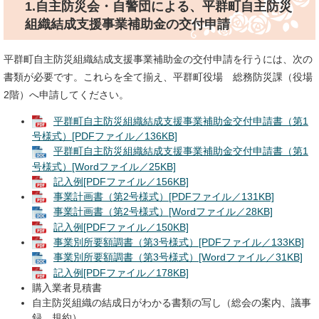
1.自主防災会・自警団による、平群町自主防災
組織結成支援事業補助金の交付申請
平群町自主防災組織結成支援事業補助金の交付申請を行うには、次の
書類が必要です。これらを全て揃え、平群町役場 総務防災課（役場
2階）へ申請してください。
平群町自主防災組織結成支援事業補助金交付申請書（第1
号様式）[PDFファイル／136KB]
平群町自主防災組織結成支援事業補助金交付申請書（第1
号様式）[Wordファイル／25KB]
記入例[PDFファイル／156KB]
事業計画書（第2号様式）[PDFファイル／131KB]
事業計画書（第2号様式）[Wordファイル／28KB]
記入例[PDFファイル／150KB]
事業別所要額調書（第3号様式）[PDFファイル／133KB]
事業別所要額調書（第3号様式）[Wordファイル／31KB]
記入例[PDFファイル／178KB]
購入業者見積書
自主防災組織の結成日がわかる書類の写し（総会の案内、議事
録、規約）​