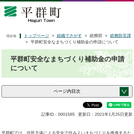
ペ
メ
ー
ニ
ジ
ュ
の
ー
先
を
頭
飛
トップページ
>
組織でさがす
>
総務部
>
総務防災課
現在地
で
ば
>
平群町安全なまちづくり補助金の申請について
す
し
本
。
て
平群町安全なまちづくり補助金の申請
文
本
文
について
へ
ページ内目次
記事ID：0001585
更新日：2021年1月25日更新
平群町では、住民主体による安全で住みよいまちづくりを推進するた