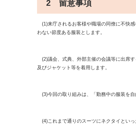
2 留意事項
(1)来庁されるお客様や職場の同僚に不快
わない節度ある服装とします。
(2)議会、式典、外部主催の会議等に出席す
及びジャケット等を着用します。
(3)今回の取り組みは、「勤務中の服装を
(4)これまで通りのスーツにネクタイとい