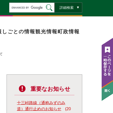
キ
詳細検索
ー
ワ
ー
ド
検
索
報
しごとの情報
観光情報
町政情報
て
重要なお知らせ
十三峠路線（通称みずのみ
道）通行止めのお知らせ
20