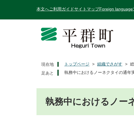
ペ
メ
本文へ
ご利用ガイド
サイトマップ
Foreign language
ー
ニ
ジ
ュ
の
ー
先
を
頭
飛
で
ば
す
し
。
て
トップページ
>
組織でさがす
>
現在地
本
執務中におけるノーネクタイの通年
文
へ
本
文
執務中におけるノー