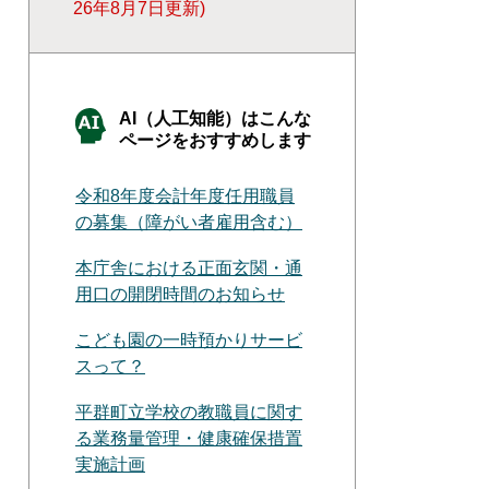
26年8月7日更新
AI（人工知能）はこんな
ページをおすすめします
令和8年度会計年度任用職員
の募集（障がい者雇用含む）
本庁舎における正面玄関・通
用口の開閉時間のお知らせ
こども園の一時預かりサービ
スって？
平群町立学校の教職員に関す
る業務量管理・健康確保措置
実施計画