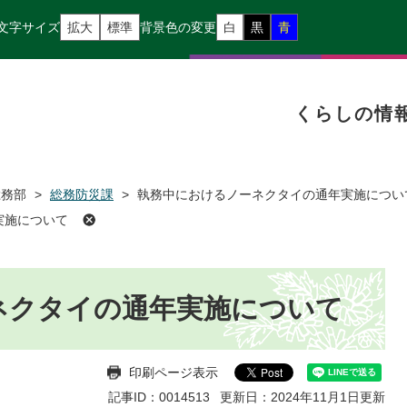
文字サイズ
拡大
標準
背景色の変更
白
黒
青
くらしの情
総務部
>
総務防災課
>
執務中におけるノーネクタイの通年実施につい
実施について
ネクタイの通年実施について
印刷ページ表示
記事ID：0014513
更新日：2024年11月1日更新