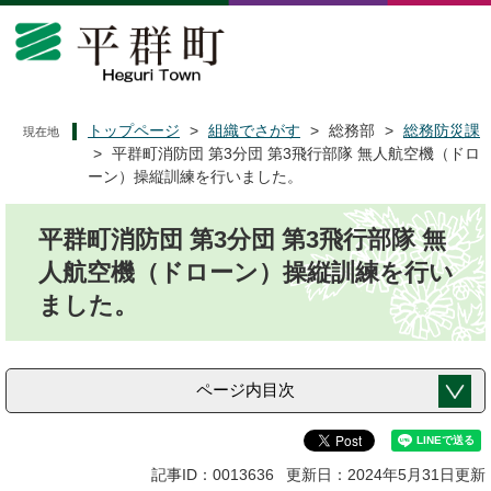
ペ
メ
ー
ニ
ジ
ュ
の
ー
先
を
頭
飛
トップページ
>
組織でさがす
>
総務部
>
総務防災課
現在地
で
ば
>
平群町消防団 第3分団 第3飛行部隊 無人航空機（ドロ
す
し
ーン）操縦訓練を行いました。
。
て
本
本
平群町消防団 第3分団 第3飛行部隊 無
文
文
へ
人航空機（ドローン）操縦訓練を行い
ました。
ページ内目次
記事ID：0013636
更新日：2024年5月31日更新