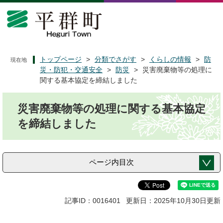
ペ
メ
ー
ニ
ジ
ュ
の
ー
先
を
頭
飛
トップページ
>
分類でさがす
>
くらしの情報
>
防
現在地
で
ば
災・防犯・交通安全
>
防災
>
災害廃棄物等の処理に
す
し
関する基本協定を締結しました
。
て
本
本
災害廃棄物等の処理に関する基本協定
文
文
へ
を締結しました
ページ内目次
記事ID：0016401
更新日：2025年10月30日更新