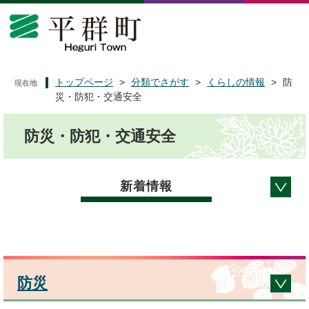
ペ
メ
ー
ニ
ジ
ュ
の
ー
先
を
頭
飛
トップページ
>
分類でさがす
>
くらしの情報
>
防
現在地
で
ば
災・防犯・交通安全
す
し
本
。
て
防災・防犯・交通安全
文
本
文
へ
新着情報
防災