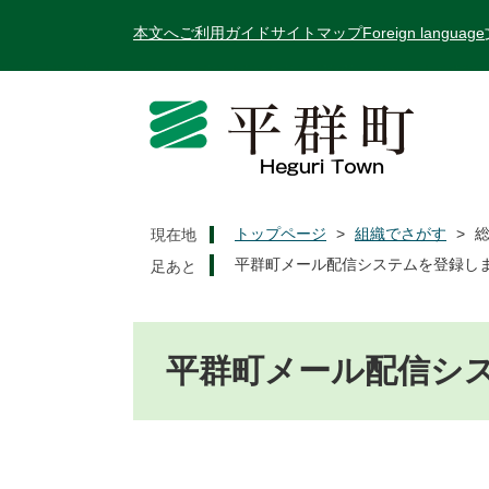
ペ
メ
本文へ
ご利用ガイド
サイトマップ
Foreign language
ー
ニ
ジ
ュ
の
ー
先
を
頭
飛
で
ば
す
し
。
て
トップページ
>
組織でさがす
>
現在地
本
平群町メール配信システムを登録し
文
へ
本
文
平群町メール配信シ