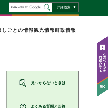
キ
詳細検索
ー
ワ
ー
ド
検
索
報
しごとの情報
観光情報
町政情報
見つからないときは
よくある質問と回答