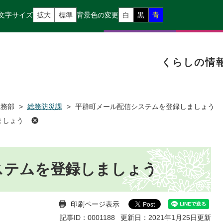
文字サイズ
拡大
標準
背景色の変更
白
黒
青
くらしの情
総務部
>
総務防災課
>
平群町メール配信システムを登録しましょう
ましょう
ステムを登録しましょう
印刷ページ表示
記事ID：0001188
更新日：2021年1月25日更新