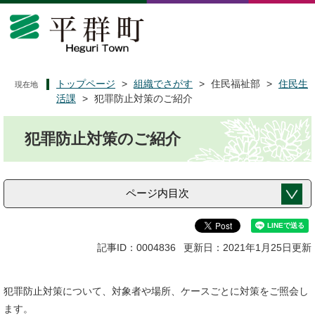
ペ
メ
ー
ニ
ジ
ュ
の
ー
先
を
頭
飛
トップページ
>
組織でさがす
>
住民福祉部
>
住民生
現在地
で
ば
活課
>
犯罪防止対策のご紹介
す
し
本
。
て
犯罪防止対策のご紹介
文
本
文
へ
ページ内目次
記事ID：0004836
更新日：2021年1月25日更新
犯罪防止対策について、対象者や場所、ケースごとに対策をご照会し
ます。