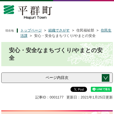
ペ
メ
ー
ニ
ジ
ュ
の
ー
先
を
頭
飛
トップページ
>
組織でさがす
>
住民福祉部
>
住民生
現在地
で
ば
活課
>
安心・安全なまちづくり/やまとの安全
す
し
本
。
て
安心・安全なまちづくり/やまとの安
文
本
文
全
へ
ページ内目次
記事ID：0001177
更新日：2021年1月25日更新