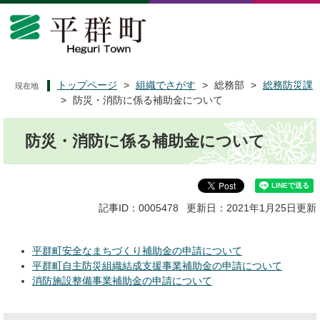
ペ
メ
ー
ニ
ジ
ュ
の
ー
先
を
頭
飛
トップページ
>
組織でさがす
>
総務部
>
総務防災課
現在地
で
ば
>
防災・消防に係る補助金について
す
し
本
。
て
防災・消防に係る補助金について
文
本
文
へ
記事ID：0005478
更新日：2021年1月25日更新
平群町安全なまちづくり補助金の申請について
平群町自主防災組織結成支援事業補助金の申請について
消防施設整備事業補助金の申請について