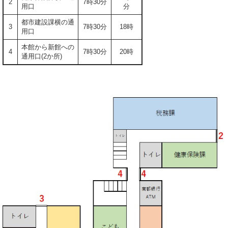
2
7時30分
用口
分
都市建設課横の通
3
7時30分
18時
用口
本館から新館への
4
7時30分
20時
通用口(2か所)