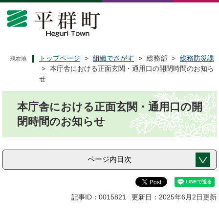
ペ
メ
ー
ニ
ジ
ュ
の
ー
先
を
頭
飛
トップページ
>
組織でさがす
>
総務部
>
総務防災課
現在地
で
ば
>
本庁舎における正面玄関・通用口の開閉時間のお知ら
す
し
せ
。
て
本
本
本庁舎における正面玄関・通用口の開
文
文
へ
閉時間のお知らせ
ページ内目次
記事ID：0015821
更新日：2025年6月2日更新