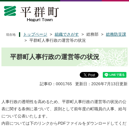
ペ
メ
ー
ニ
ジ
ュ
の
ー
先
を
頭
飛
トップページ
>
組織でさがす
>
総務部
>
総務防災課
現在地
で
ば
>
平群町人事行政の運営等の状況
す
し
本
。
て
平群町人事行政の運営等の状況
文
本
文
へ
記事ID：0001765
更新日：2026年7月13日更新
人事行政の透明性を高めるため、平群町人事行政の運営等の状況の公
表に関する条例に基づいて、原則として前年度の町職員の人事、給与
について公表いたします。
内容については下のリンクからPDFファイルをダウンロードしてくだ