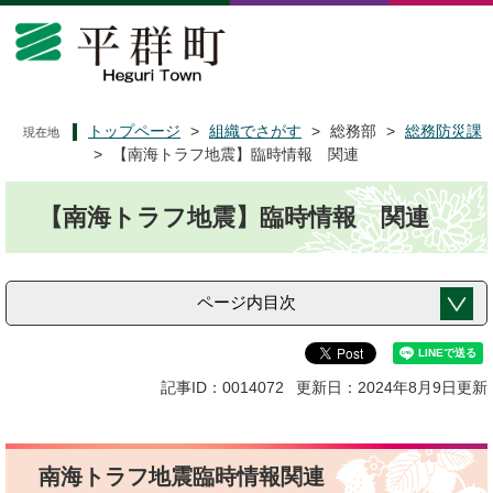
ペ
メ
ー
ニ
ジ
ュ
の
ー
先
を
頭
飛
トップページ
>
組織でさがす
>
総務部
>
総務防災課
現在地
で
ば
>
【南海トラフ地震】臨時情報 関連
す
し
本
。
て
【南海トラフ地震】臨時情報 関連
文
本
文
へ
ページ内目次
記事ID：0014072
更新日：2024年8月9日更新
南海トラフ地震臨時情報関連