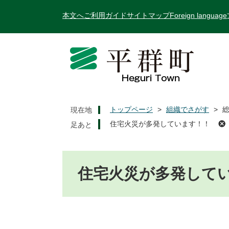
ペ
メ
本文へ
ご利用ガイド
サイトマップ
Foreign language
ー
ニ
ジ
ュ
の
ー
先
を
頭
飛
で
ば
す
し
。
て
トップページ
>
組織でさがす
>
現在地
本
住宅火災が多発しています！！
文
へ
本
文
住宅火災が多発して