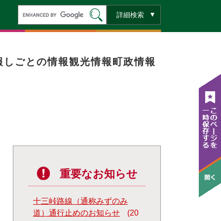
キ
詳細検索
ー
ワ
ー
ド
検
索
報
しごとの情報
観光情報
町政情報
重要なお知らせ
十三峠路線（通称みずのみ
道）通行止めのお知らせ
20