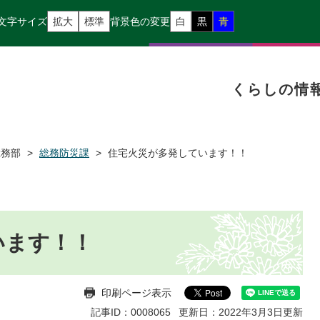
文字サイズ
拡大
標準
背景色の変更
白
黒
青
くらしの情
総務部
>
総務防災課
>
住宅火災が多発しています！！
います！！
印刷ページ表示
記事ID：0008065
更新日：2022年3月3日更新