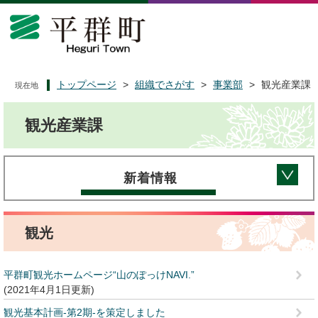
ペ
メ
ー
ニ
ジ
ュ
の
ー
先
を
頭
飛
トップページ
>
組織でさがす
>
事業部
>
観光産業課
現在地
で
ば
本
す
し
観光産業課
文
。
て
本
文
へ
新着情報
観光
平群町観光ホームページ“山のぽっけNAVI.”
2021年4月1日更新
観光基本計画-第2期-を策定しました