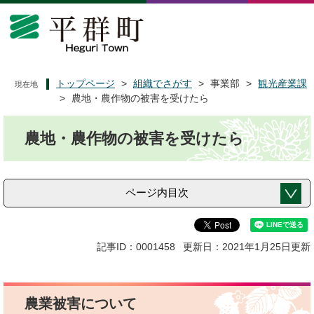
ペ
メ
ー
ニ
ジ
ュ
の
ー
先
を
頭
飛
トップページ
>
組織でさがす
>
事業部
>
観光産業課
現在地
で
ば
>
農地・農作物の被害を受けたら
す
し
本
。
て
農地・農作物の被害を受けたら
文
本
文
へ
ページ内目次
記事ID：0001458
更新日：2021年1月25日更新
農業被害について