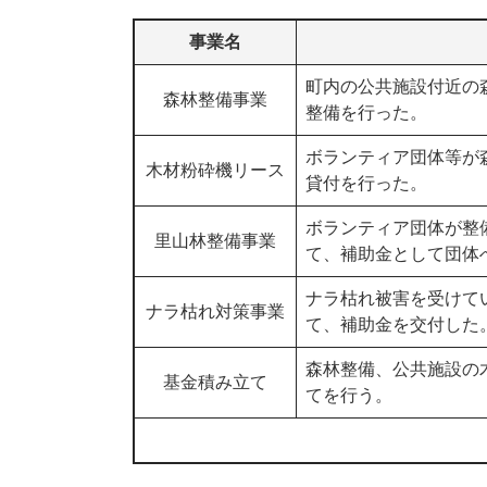
事業名
町内の公共施設付近の
森林整備事業
整備を行った。
ボランティア団体等が
木材粉砕機リース
貸付を行った。
ボランティア団体が整
里山林整備事業
て、補助金として団体
ナラ枯れ被害を受けて
ナラ枯れ対策事業
て、補助金を交付した
森林整備、公共施設の
基金積み立て
てを行う。