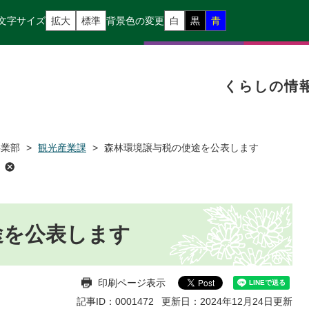
文字サイズ
拡大
標準
背景色の変更
白
黒
青
くらしの情
事業部
>
観光産業課
>
森林環境譲与税の使途を公表します
途を公表します
印刷ページ表示
記事ID：0001472
更新日：2024年12月24日更新