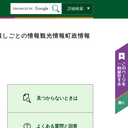
キ
詳細検索
ー
ワ
ー
ド
検
索
報
しごとの情報
観光情報
町政情報
見つからないときは
よくある質問と回答