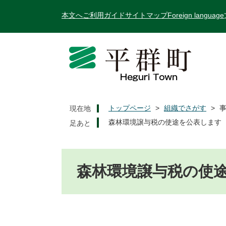
ペ
メ
本文へ
ご利用ガイド
サイトマップ
Foreign language
ー
ニ
ジ
ュ
の
ー
先
を
頭
飛
で
ば
す
し
。
て
トップページ
>
組織でさがす
>
現在地
本
森林環境譲与税の使途を公表します
文
へ
本
文
森林環境譲与税の使