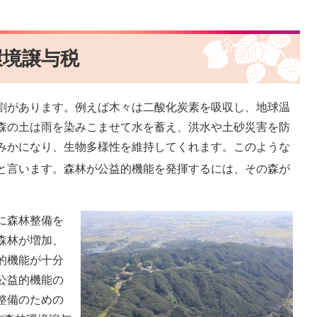
環境譲与税
割があります。例えば木々は二酸化炭素を吸収し、地球温
森の土は雨を染みこませて水を蓄え、洪水や土砂災害を防
みかになり、生物多様性を維持してくれます。このような
と言います。森林が公益的機能を発揮するには、その森が
に森林整備を
森林が増加、
的機能が十分
公益的機能の
整備のための