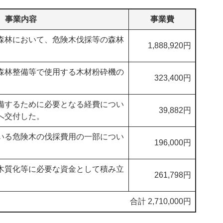
事業内容
事業費
森林において、危険木伐採等の森林
1,888,920円
森林整備等で使用する木材粉砕機の
323,400円
備するために必要となる経費につい
39,882円
へ交付した。
いる危険木の伐採費用の一部につい
196,000円
。
木質化等に必要な資金として積み立
261,798円
合計 2,710,000円