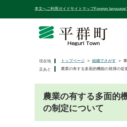
ペ
メ
本文へ
ご利用ガイド
サイトマップ
Foreign language
ー
ニ
ジ
ュ
の
ー
先
を
頭
飛
で
ば
す
し
。
て
トップページ
>
組織でさがす
>
現在地
本
農業の有する多面的機能の発揮の促
文
へ
本
文
農業の有する多面的
の制定について