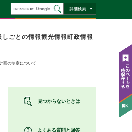
キ
詳細検索
ー
ワ
ー
ド
検
索
報
しごとの情報
観光情報
町政情報
計画の制定について
見つからないときは
よくある質問と回答