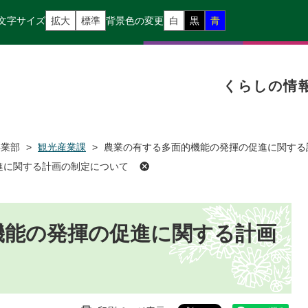
文字サイズ
拡大
標準
背景色の変更
白
黒
青
くらしの情
事業部
>
観光産業課
>
農業の有する多面的機能の発揮の促進に関する
進に関する計画の制定について
機能の発揮の促進に関する計画