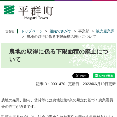
ペ
メ
ー
ニ
ジ
ュ
の
ー
先
を
頭
飛
トップページ
>
組織でさがす
>
事業部
>
観光産業課
現在地
で
ば
>
農地の取得に係る下限面積の廃止について
す
し
本
。
て
農地の取得に係る下限面積の廃止につ
文
本
文
いて
へ
記事ID：0001470
更新日：2023年6月19日更新
農地の売買、贈与、賃貸等には農地法第3条の規定に基づく農業委員
会の許可が必要です。
許可を得るためには、法令で定められた要件を満たす必要があります