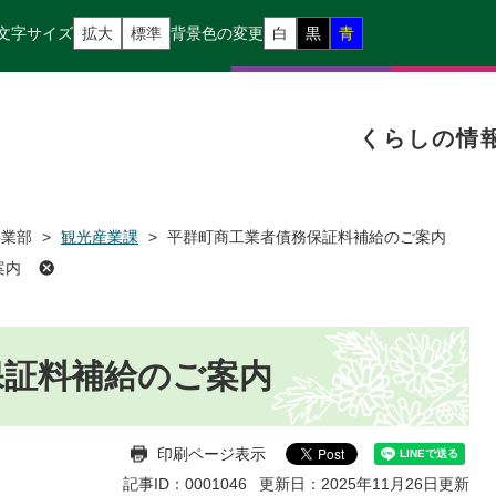
文字サイズ
拡大
標準
背景色の変更
白
黒
青
くらしの情
事業部
>
観光産業課
>
平群町商工業者債務保証料補給のご案内
案内
保証料補給のご案内
印刷ページ表示
記事ID：0001046
更新日：2025年11月26日更新