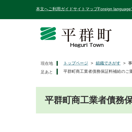
ペ
メ
本文へ
ご利用ガイド
サイトマップ
Foreign language
ー
ニ
ジ
ュ
の
ー
先
を
頭
飛
で
ば
す
し
。
て
トップページ
>
組織でさがす
>
現在地
本
平群町商工業者債務保証料補給のご
文
へ
本
文
平群町商工業者債務