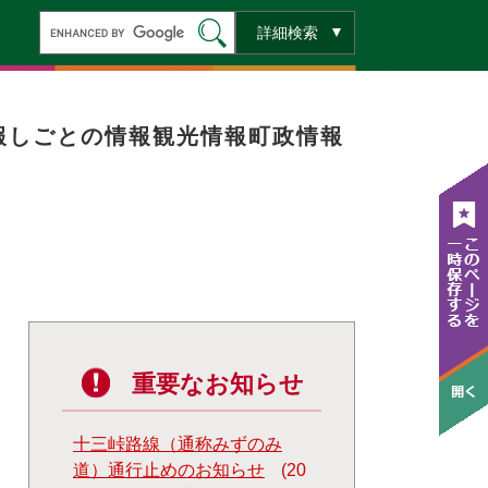
キ
詳細検索
ー
ワ
ー
ド
検
索
報
しごとの情報
観光情報
町政情報
重要なお知らせ
十三峠路線（通称みずのみ
道）通行止めのお知らせ
20