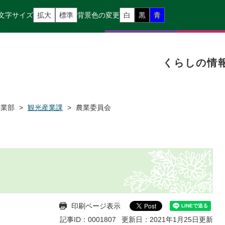
文字サイズ
拡大
標準
背景色の変更
白
黒
青
くらしの情
事業部
>
観光産業課
>
農業委員会
印刷ページ表示
記事ID：0001807
更新日：2021年1月25日更新