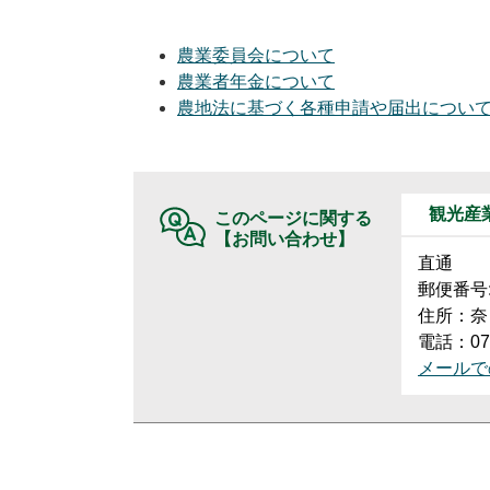
農業委員会について
農業者年金について
農地法に基づく各種申請や届出につい
観光産
このページに関する
【お問い合わせ】
直通
郵便番号:6
住所：奈
電話：074
メールで