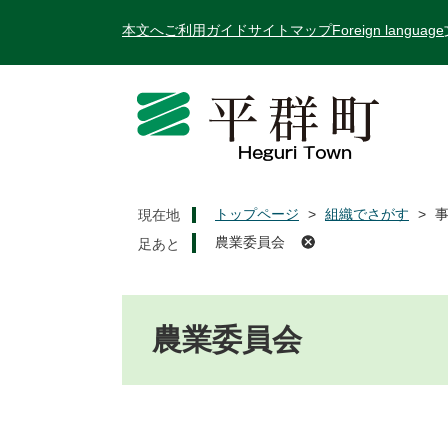
ペ
メ
本文へ
ご利用ガイド
サイトマップ
Foreign language
ー
ニ
ジ
ュ
の
ー
先
を
頭
飛
で
ば
す
し
。
て
トップページ
>
組織でさがす
>
現在地
本
農業委員会
文
へ
本
文
農業委員会