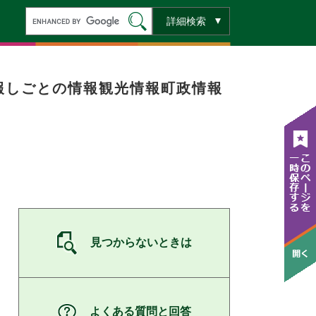
キ
詳細検索
ー
ワ
ー
ド
検
索
報
しごとの情報
観光情報
町政情報
見つからないときは
よくある質問と回答