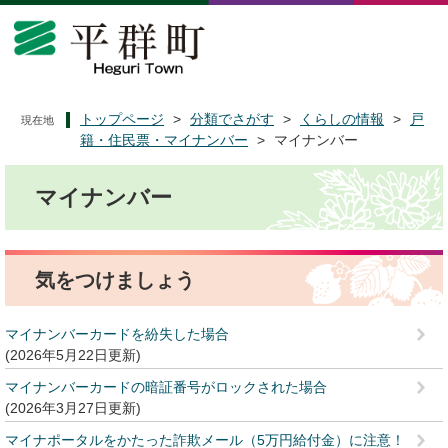
ペ
メ
ー
ニ
ジ
ュ
の
ー
先
を
頭
飛
トップページ
>
分類でさがす
>
くらしの情報
>
戸
現在地
で
ば
籍・住民票・マイナンバー
>
マイナンバー
す
し
本
。
て
マイナンバー
文
本
文
へ
気をつけましょう
マイナンバーカードを紛失した場合
2026年5月22日更新
マイナンバーカードの暗証番号がロックされた場合
2026年3月27日更新
マイナポータルをかたった詐欺メール（5万円給付金）に注意！