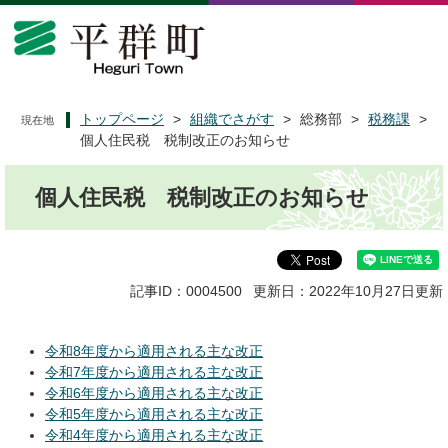
ペ
メ
ー
ニ
ジ
ュ
の
ー
先
を
頭
飛
トップページ
>
組織でさがす
>
総務部
>
税務課
>
現在地
で
ば
個人住民税 税制改正のお知らせ
す
し
本
。
て
個人住民税 税制改正のお知らせ
文
本
文
へ
記事ID：0004500
更新日：2022年10月27日更新
令和8年度から適用される主な改正
令和7年度から適用される主な改正
令和6年度から適用される主な改正
令和5年度から適用される主な改正
令和4年度から適用される主な改正