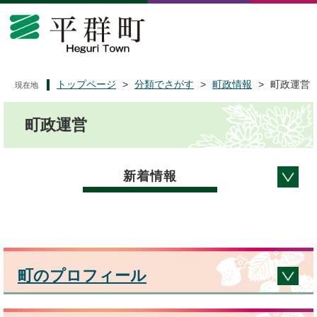
ペ
メ
ー
ニ
ジ
ュ
の
ー
先
を
頭
飛
トップページ
>
分類でさがす
>
町政情報
>
町政運営
現在地
で
ば
本
す
し
町政運営
文
。
て
本
文
へ
新着情報
町のプロフィール