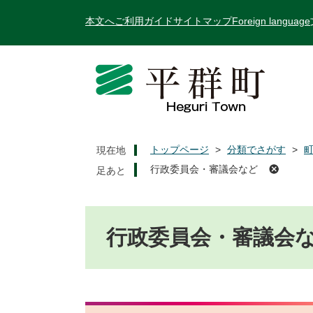
ペ
メ
本文へ
ご利用ガイド
サイトマップ
Foreign language
ー
ニ
ジ
ュ
の
ー
先
を
頭
飛
で
ば
す
し
。
て
トップページ
>
分類でさがす
>
現在地
本
行政委員会・審議会など
文
へ
本
文
行政委員会・審議会