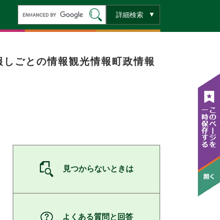
キ
詳細検索
ー
ワ
ー
ド
検
索
報
しごとの情報
観光情報
町政情報
見つからないときは
よくある質問と回答