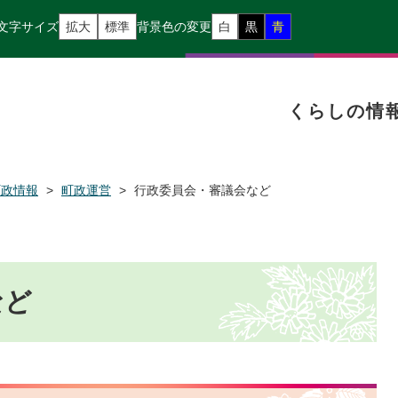
文字サイズ
拡大
標準
背景色の変更
白
黒
青
くらしの情
町政情報
>
町政運営
>
行政委員会・審議会など
など