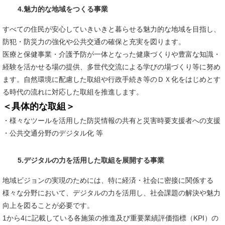
4.魅力的な地域をつくる事業
すべての住民が安心していきいきと暮らせる魅力的な地域を目指し、
防犯・防災力の強化や公共交通の確保と充実を図ります。
医療と保健事業・介護予防が一体となった健康づくりや豊富な知識・
経験を活かせる場の提供、多世代交流による学びの場づくり等に努め
ます。自然環境に配慮した取組や行政手続き等のＤＸ化をはじめとす
る時代の流れに対応した取組を推進します。​
＜具体的な取組＞
・様々なツールを活用した防災情報の共有と災害時要支援者への支援
・公共交通分野のデジタル化 等
5.デジタルの力を活用した取組を展開する事業
地域ビジョンの実現のためには、特に経済・社会に密接に関係する
様々な分野において、デジタルの力を活用し、社会課題の解決や魅力
向上を図ることが必要です。
1から4に記載している各施策の推進及び重要業績評価指標（KPI）の