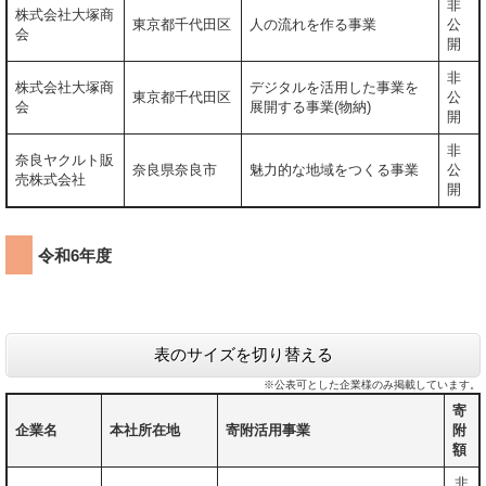
非
株式会社大塚商
東京都千代田区
人の流れを作る事業
公
会
開
非
株式会社大塚商
デジタルを活用した事業を
東京都千代田区
公
会
展開する事業(物納)
開
非
奈良ヤクルト販
奈良県奈良市
魅力的な地域をつくる事業
公
売株式会社
開
令和6年度
表のサイズを切り替える
※公表可とした企業様のみ掲載しています。
寄
企業名
本社所在地
寄附活用事業
附
額
非