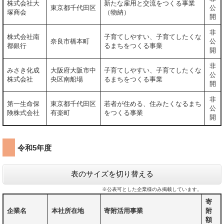
株式会社大
新たな雇用と交流をつくる事業
東京都千代田区
公
塚商会
（物納）
開
非
株式会社南
子育てしやすい、子育てしたくな
奈良市橋本町
公
都銀行
るまちをつくる事業
開
非
みさき化成
大阪府大阪市中
子育てしやすい、子育てしたくな
公
株式会社
央区南船場
るまちをつくる事業
開
非
第一生命保
東京都千代田区
若者が住める、住みたくなるまち
公
険株式会社
有楽町
をつくる事業
開
令和5年度
表のサイズを切り替える
※公表可とした企業様のみ掲載しています。
寄
企業名
本社所在地
寄附活用事業
附
額