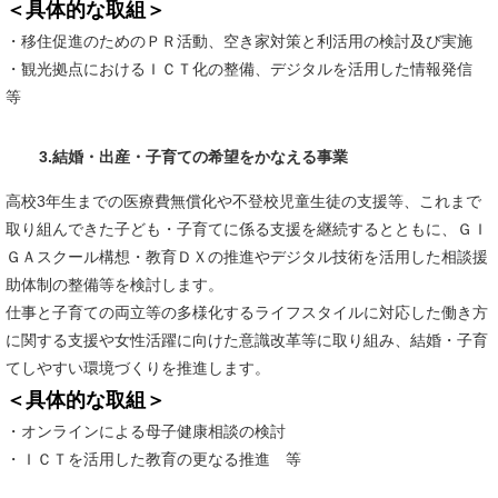
＜具体的な取組＞
・移住促進のためのＰＲ活動、空き家対策と利活用の検討及び実施
・観光拠点におけるＩＣＴ化の整備、デジタルを活用した情報発信
等
3.結婚・出産・子育ての希望をかなえる事業
高校3年生までの医療費無償化や不登校児童生徒の支援等、これまで
取り組んできた子ども・子育てに係る支援を継続するとともに、ＧＩ
ＧＡスクール構想・教育ＤＸの推進やデジタル技術を活用した相談援
助体制の整備等を検討します。
仕事と子育ての両立等の多様化するライフスタイルに対応した働き方
に関する支援や女性活躍に向けた意識改革等に取り組み、結婚・子育
てしやすい環境づくりを推進します。​
＜具体的な取組＞
・オンラインによる母子健康相談の検討
・ＩＣＴを活用した教育の更なる推進 等