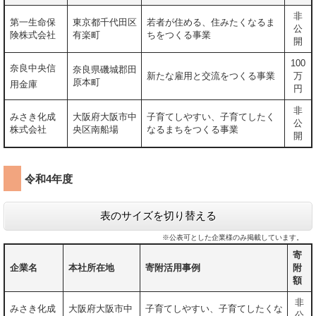
非
第一生命保
東京都千代田区
若者が住める、住みたくなるま
公
険株式会社
有楽町
ちをつくる事業
開
100
奈良中央信
奈良県磯城郡田
新たな雇用と交流をつくる事業
万
原本町
用金庫
円
非
みさき化成
大阪府大阪市中
子育てしやすい、子育てしたく
公
株式会社
央区南船場
なるまちをつくる事業
開
令和4年度
表のサイズを切り替える
※公表可とした企業様のみ掲載しています。
寄
企業名
本社所在地
寄附活用事例
附
額
非
みさき化成
大阪府大阪市中
子育てしやすい、子育てしたくな
公