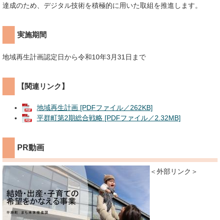
達成のため、デジタル技術を積極的に用いた取組を推進します。
実施期間
地域再生計画認定日から令和10年3月31日まで
【関連リンク】
地域再生計画 [PDFファイル／262KB]
平群町第2期総合戦略 [PDFファイル／2.32MB]
PR動画
＜外部リンク＞