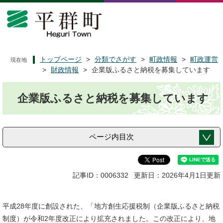
ペ
メ
ー
ニ
ジ
ュ
の
ー
先
を
頭
飛
トップページ
>
分類でさがす
>
町政情報
>
町政運営
現在地
で
ば
>
財政情報
>
企業版ふるさと納税を募集しています
す
し
本
。
て
企業版ふるさと納税を募集しています
文
本
文
へ
ページ内目次
記事ID：0006332
更新日：2026年4月1日更新
平成28年度に創設された、「地方創生応援税制（企業版ふるさと納税
制度）が令和2年度改正により拡充されました。この改正により、地