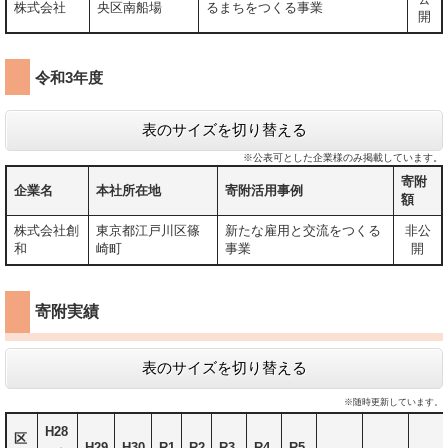
株式会社
央区南船場
るまちをつくる事業
開
令和3年度
表のサイズを切り替える
※公表可とした企業様のみ掲載しています。
寄附
企業名
本社所在地
寄附活用事例
額
株式会社創
東京都江戸川区篠
新たな雇用と交流をつくる
非公
和
崎町
事業
開
寄附実績
表のサイズを切り替える
※随時更新しています。
H28
区
H29
H30
R1
R2
R3
R4
R5