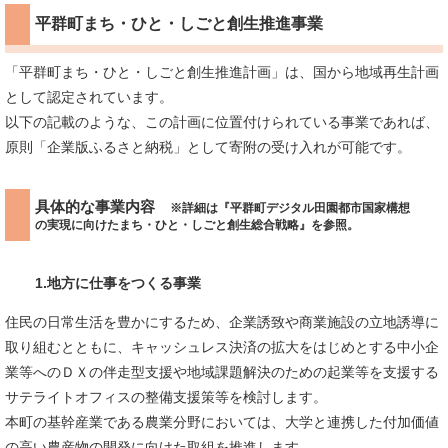
平群町まち・ひと・しごと創生推進事業
「平群町まち・ひと・しごと創生推進計画」は、国から地域再生計画
として認定されています。
以下の記載のような、この計画に位置付けられている事業であれば、
原則「企業版ふるさと納税」として寄附の受け入れが可能です。
具体的な事業内容
※詳細は『平群町デジタル田園都市国家構想
の実現に向けたまち・ひと・しごと創生総合戦略』を参照。
1.地方に仕事をつくる事業
住民の日常生活を豊かにするため、企業誘致や商業施設の立地誘導に
取り組むとともに、キャッシュレス決済の拡大をはじめとする中小企
業等へのＤＸの伴走型支援や地域課題解決のための起業等を支援する
サテライトオフィスの整備支援策等を検討します。
本町の基幹産業である農業分野においては、大学と連携した付加価値
の高い農産物の開発に向けた取組を推進します。