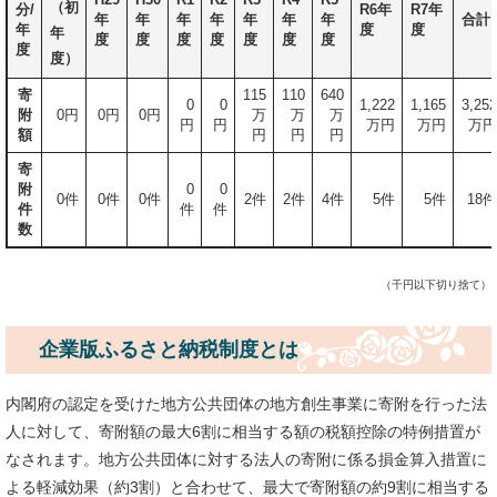
（初
分/
R6年
R7年
年
年
年
年
年
年
年
合計
年
度
度
年
度
度
度
度
度
度
度
度
度）
寄
115
110
640
0
0
1,222
1,165
3,252
附
0円
0円
0円
万
万
万
円
円
万円
万円
万円
額
円
円
円
寄
附
0
0
0件
0件
0件
2件
2件
4件
5件
5件
18件
件
件
件
数
（千円以下切り捨て）
企業版ふるさと納税制度とは
内閣府の認定を受けた地方公共団体の地方創生事業に寄附を行った法
人に対して、寄附額の最大6割に相当する額の税額控除の特例措置が
なされます。地方公共団体に対する法人の寄附に係る損金算入措置に
よる軽減効果（約3割）と合わせて、最大で寄附額の約9割に相当する