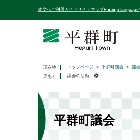
ペ
メ
本文へ
ご利用ガイド
サイトマップ
Foreign language
ー
ニ
ジ
ュ
の
ー
先
を
頭
飛
で
ば
す
し
。
て
トップページ
>
平群町議会
>
議
現在地
本
議会の活動
文
へ
平群町議会