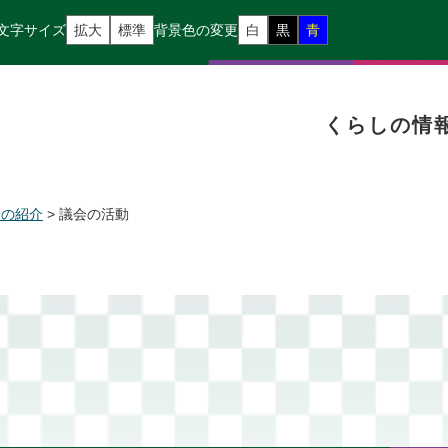
文字サイズ
拡大
標準
背景色の変更
白
黒
青
くらしの情
会の紹介
>
議会の活動