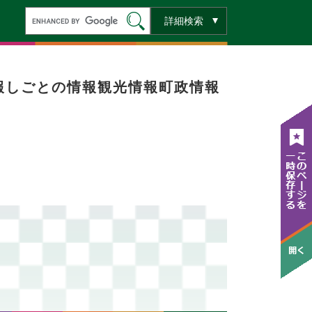
キ
詳細検索
ー
ワ
ー
ド
検
索
報
しごとの情報
観光情報
町政情報