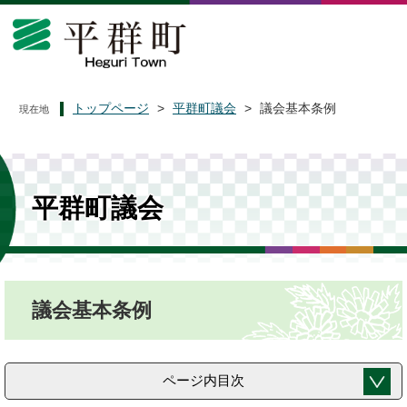
ペ
メ
ー
ニ
ジ
ュ
の
ー
先
を
頭
飛
トップページ
>
平群町議会
>
議会基本条例
現在地
で
ば
す
し
。
て
本
文
平群町議会
へ
本
議会基本条例
文
ページ内目次