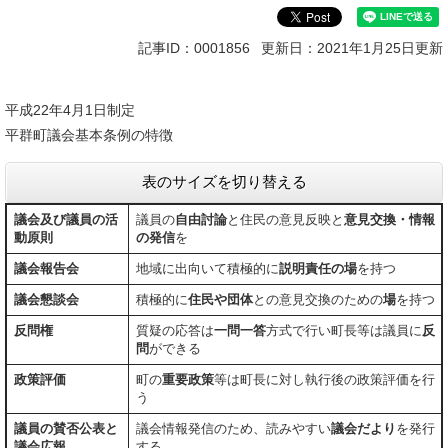
記事ID：0001856
更新日：2021年1月25日更新
平成22年4月1日制定
平群町議会基本条例の特徴
表のサイズを切り替える
議会及び議員の活
議員の
自由討論
と住民の意見反映と
意見交換・情報
動原則
の発信
を
議会報告会
地域に出向いて積極的に
説明責任の場
を持つ
議会懇談会
積極的に
住民や団体
との意見交換のための
場
を持つ
反問権
質疑の応答は
一問一答
方式で行い町長等は議員に
反
問
ができる
政策評価
町の
重要政策
等は町長に対し執行後の政策評価を行
う
議員の賛否公表と
議会情報発信のため、読みやすい
議会だより
を発行
議会広報
する