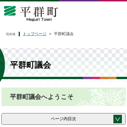
ペ
メ
ー
ニ
ジ
ュ
の
ー
先
を
頭
飛
トップページ
>
平群町議会
現在地
で
ば
す
し
。
て
本
文
平群町議会
へ
本
平群町議会へようこそ
文
ページ内目次