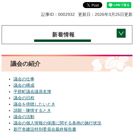
記事ID：0002932
更新日：2026年3月25日更新
新着情報
議会の紹介
議会の仕事
議会の構成
平群町議会議員名簿
議会の日程
議会を傍聴したいとき
請願・陳情するとき
議会の活動
議会の個人情報の保護に関する条例の施行状況
新庁舎建設特別委員会最終報告書