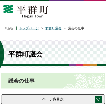
ペ
メ
ー
ニ
ジ
ュ
の
ー
先
を
頭
飛
トップページ
>
平群町議会
>
議会の仕事
現在地
で
ば
す
し
。
て
本
文
平群町議会
へ
本
議会の仕事
文
ページ内目次