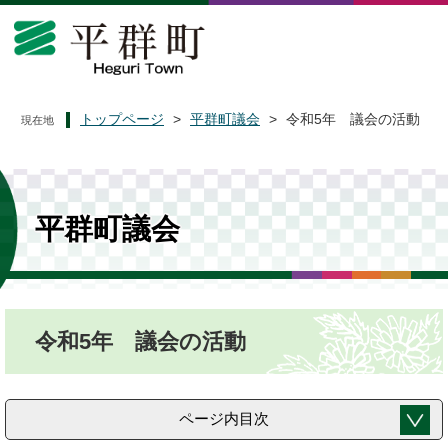
ペ
メ
ー
ニ
ジ
ュ
の
ー
先
を
頭
飛
トップページ
>
平群町議会
>
令和5年 議会の活動
現在地
で
ば
す
し
。
て
本
文
平群町議会
へ
本
令和5年 議会の活動
文
ページ内目次