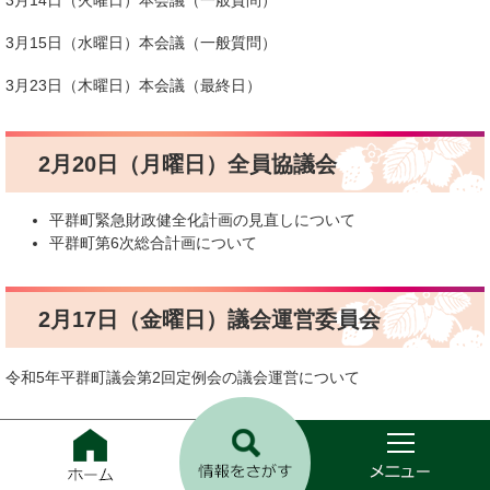
3月14日（火曜日）本会議（一般質問）
3月15日（水曜日）本会議（一般質問）
3月23日（木曜日）本会議（最終日）
2月20日（月曜日）全員協議会
平群町緊急財政健全化計画の見直しについて
​平群町第6次総合計画について
2月17日（金曜日）議会運営委員会
令和5年平群町議会第2回定例会の議会運営について
ホ
ー
2月3日（金曜日）議員懇談会
ム
メ
検
ニ