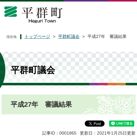
ペ
メ
ー
ニ
ジ
ュ
の
ー
先
を
頭
飛
トップページ
>
平群町議会
>
平成27年 審議結果
現在地
で
ば
す
し
。
て
本
文
平群町議会
へ
本
平成27年 審議結果
文
記事ID：0001865
更新日：2021年1月25日更新