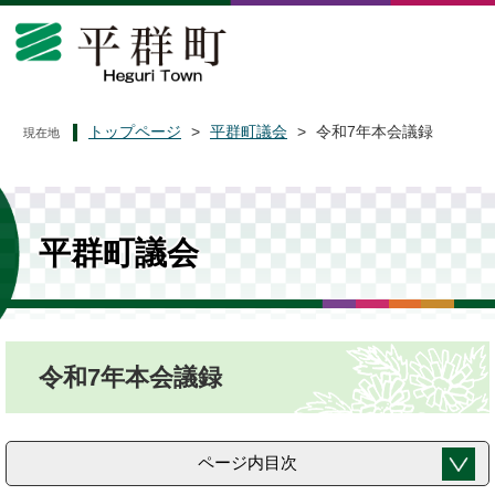
ペ
メ
ー
ニ
ジ
ュ
の
ー
先
を
頭
飛
トップページ
>
平群町議会
>
令和7年本会議録
現在地
で
ば
す
し
。
て
本
文
平群町議会
へ
本
令和7年本会議録
文
ページ内目次