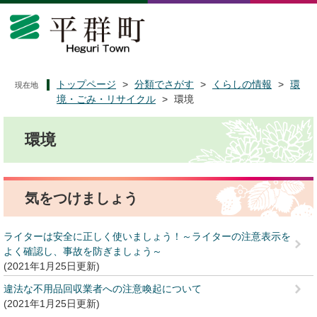
ペ
メ
ー
ニ
ジ
ュ
の
ー
先
を
頭
飛
トップページ
>
分類でさがす
>
くらしの情報
>
環
現在地
で
ば
境・ごみ・リサイクル
>
環境
す
し
本
。
て
環境
文
本
文
へ
気をつけましょう
ライターは安全に正しく使いましょう！～ライターの注意表示を
よく確認し、事故を防ぎましょう～
2021年1月25日更新
違法な不用品回収業者への注意喚起について
2021年1月25日更新