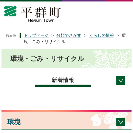
ペ
メ
ー
ニ
ジ
ュ
の
ー
先
を
頭
飛
トップページ
>
分類でさがす
>
くらしの情報
>
環
現在地
で
ば
境・ごみ・リサイクル
す
し
本
。
て
環境・ごみ・リサイクル
文
本
文
へ
新着情報
環境