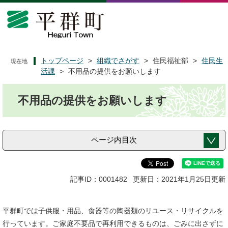
ペ
メ
ー
ニ
ジ
ュ
の
ー
先
を
頭
飛
トップページ
>
組織でさがす
>
住民福祉部
>
住民生
現在地
で
ば
活課
>
不用品の提供をお願いします
す
し
本
。
て
不用品の提供をお願いします
文
本
文
へ
ページ内目次
記事ID：0001482
更新日：2021年1月25日更新
平群町では子供服・用品、食器等の陶器類のリユース・リサイクルを
行っています。ご家庭不要品で再利用できるものは、ごみに出さずに