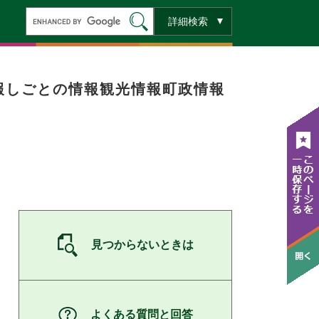
キ
詳細検索
ー
ワ
ー
ド
検
索
報
しごとの情報
観光情報
町政情報
見つからないときは
よくある質問と回答