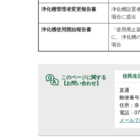
浄化槽管理者変更報告書
浄化槽設置
場合に提出
浄化槽使用開始報告書
「使用廃止
に、浄化槽
場合
住民生
このページに関する
【お問い合わせ】
直通
郵便番号:6
住所：奈
電話：074
メールで