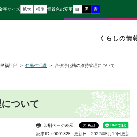
文字サイズ
拡大
標準
背景色の変更
白
黒
青
くらしの情
住民福祉部
>
住民生活課
>
合併浄化槽の維持管理について
理について
印刷ページ表示
記事ID：0001325
更新日：2022年5月19日更新