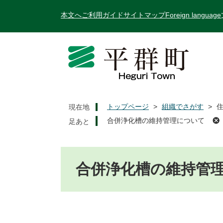
ペ
メ
本文へ
ご利用ガイド
サイトマップ
Foreign language
ー
ニ
ジ
ュ
の
ー
先
を
頭
飛
で
ば
す
し
。
て
トップページ
>
組織でさがす
>
現在地
本
合併浄化槽の維持管理について
文
へ
本
文
合併浄化槽の維持管